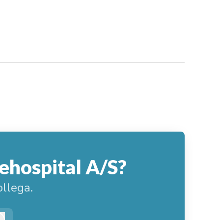
ehospital A/S?
llega.