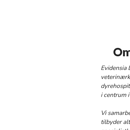
Om 
Evidensia 
veterinærk
dyrehospita
i centrum i
Vi samarbe
tilbyder a